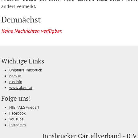
anders vermerkt.
Demnächst
Keine Nachrichten verfügbar.
Wichtige Links
Unipfarre Innsbruck
oecv.at
ekv.info
www.akv.or.at
Folge uns!
NIEMALS wieder!
Facebook
YouTube
Instagram
Innsbrucker Cartellverband - ICV