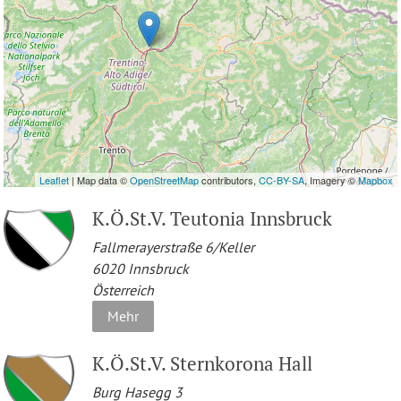
Leaflet
| Map data ©
OpenStreetMap
contributors,
CC-BY-SA
, Imagery ©
Mapbox
K.Ö.St.V. Teutonia Innsbruck
Fallmerayerstraße 6/Keller
6020
Innsbruck
Österreich
Mehr
K.Ö.St.V. Sternkorona Hall
Burg Hasegg 3