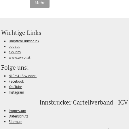
Mehr
Wichtige Links
Unipfarre Innsbruck
oecv.at
ekv.info
www.akv.or.at
Folge uns!
NIEMALS wieder!
Facebook
YouTube
Instagram
Innsbrucker Cartellverband - ICV
Impressum
Datenschutz
Sitemap